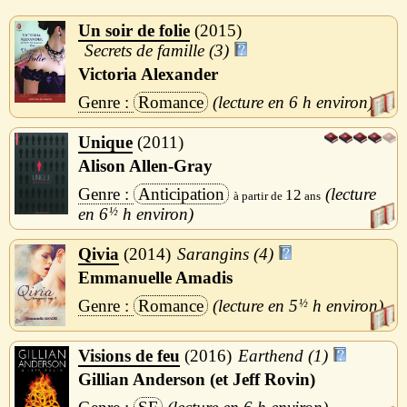
Un soir de folie
2015
Secrets de famille (3)
Victoria Alexander
Romance
6 h
Unique
2011
Alison Allen-Gray
Anticipation
12
6
½
h
Qivia
2014
Sarangins (4)
Emmanuelle Amadis
Romance
5
½
h
Visions de feu
2016
Earthend (1)
Gillian Anderson (et Jeff Rovin)