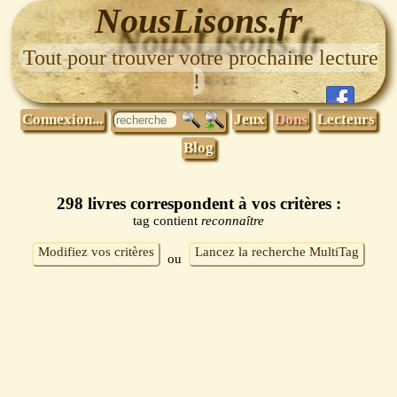
NousLisons.fr
Tout pour trouver votre prochaine lecture
!
Connexion...
Jeux
Dons
Lecteurs
Blog
298 livres correspondent à vos critères :
tag contient
reconnaître
Modifiez vos critères
Lancez la recherche MultiTag
ou