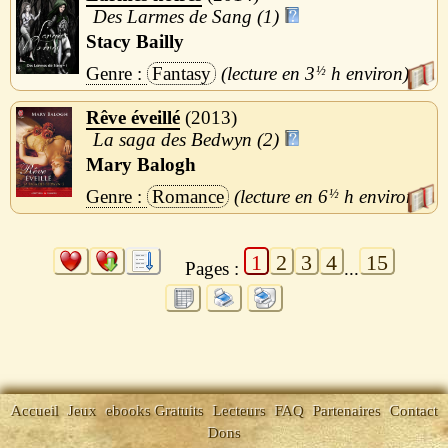
Des Larmes de Sang (1)
Stacy Bailly
Fantasy
3
½
h
Rêve éveillé
2013
La saga des Bedwyn (2)
Mary Balogh
Romance
6
½
h
1
2
3
4
15
Pages :
...
Accueil
Jeux
ebooks Gratuits
Lecteurs
FAQ
Partenaires
Contact
Dons