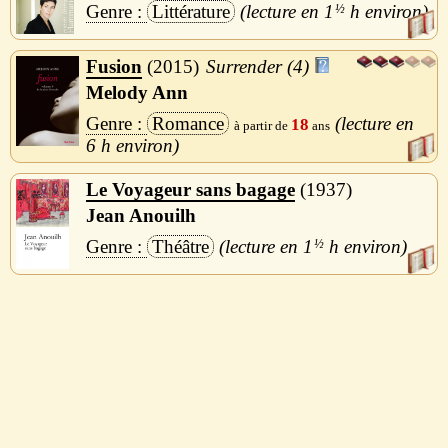
Littérature
1
½
h
Fusion
2015
Surrender (4)
Melody Ann
Romance
18
6 h
Le Voyageur sans bagage
1937
Jean Anouilh
Théâtre
1
½
h