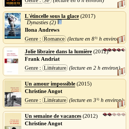
SF
6 h
L'étincelle sous la glace
2017
Dynasties (2)
Ilona Andrews
Romance
8
½
h
Jolie libraire dans la lumière
2012
Frank Andriat
Littérature
2 h
Un amour impossible
2015
Christine Angot
Littérature
3
½
h
Un semaine de vacances
2012
Christine Angot