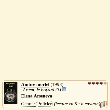
Ambre mortel
1998
Artem, le boyard (3)
Elena Arseneva
Policier
5
½
h