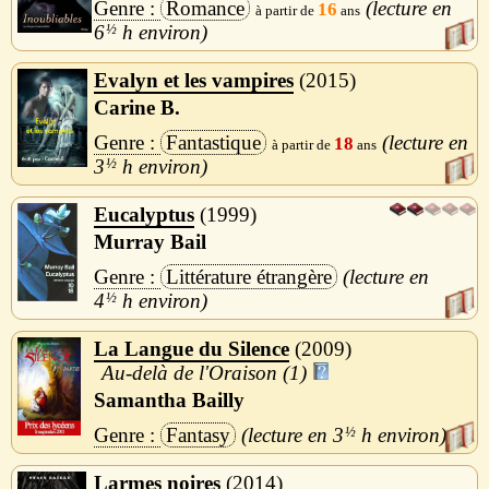
Romance
16
6
½
h
Evalyn et les vampires
2015
Carine B.
Fantastique
18
3
½
h
Eucalyptus
1999
Murray Bail
Littérature étrangère
4
½
h
La Langue du Silence
2009
Au-delà de l'Oraison (1)
Samantha Bailly
Fantasy
3
½
h
Larmes noires
2014