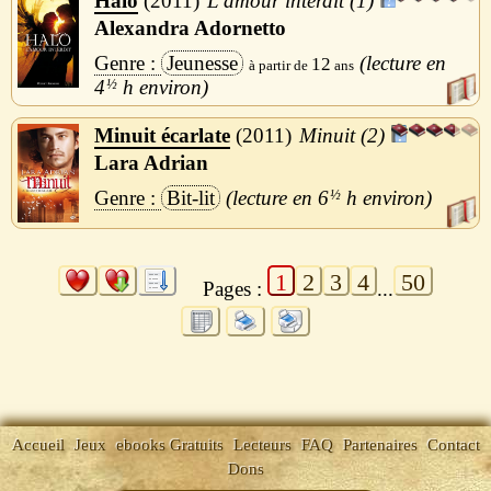
Halo
2011
L'amour interdit (1)
Alexandra Adornetto
Jeunesse
12
4
½
h
Minuit écarlate
2011
Minuit (2)
Lara Adrian
Bit-lit
6
½
h
1
2
3
4
50
Pages :
...
Accueil
Jeux
ebooks Gratuits
Lecteurs
FAQ
Partenaires
Contact
Dons