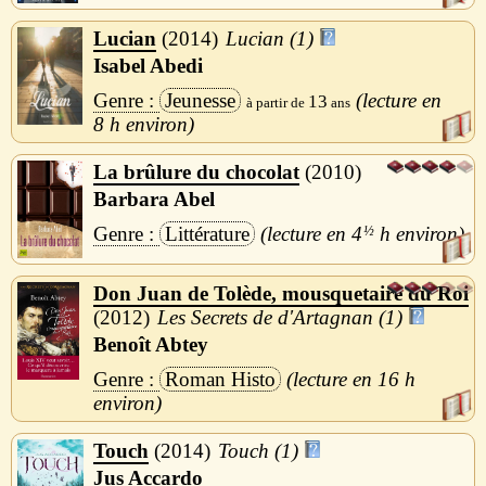
Lucian
2014
Lucian (1)
Isabel Abedi
Jeunesse
13
8 h
La brûlure du chocolat
2010
Barbara Abel
Littérature
4
½
h
Don Juan de Tolède, mousquetaire du Roi
2012
Les Secrets de d'Artagnan (1)
Benoît Abtey
Roman Histo
16 h
Touch
2014
Touch (1)
Jus Accardo