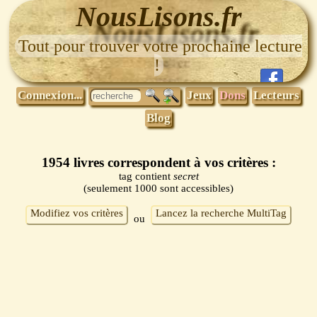
NousLisons.fr
Tout pour trouver votre prochaine lecture
!
Connexion...
Jeux
Dons
Lecteurs
Blog
1954 livres correspondent à vos critères :
tag contient
secret
(seulement 1000 sont accessibles)
Modifiez vos critères
Lancez la recherche MultiTag
ou