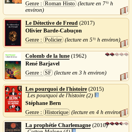
Roman Histo
7
½
h
Le Détective de Freud
2017
Olivier Barde-Cabuçon
Policier
5
½
h
Colomb de la lune
1962
René Barjavel
SF
3 h
Les pourquoi de l'histoire
2015
Les pourquoi de l'histoire (2)
Stéphane Bern
Historique
4 h
La prophétie Charlemagne
2010
Cotton Malone (4)