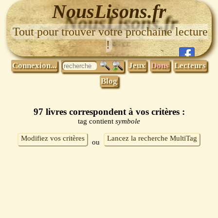
NousLisons.fr
Tout pour trouver votre prochaine lecture
!
Connexion...
Jeux
Dons
Lecteurs
Blog
97 livres correspondent à vos critères :
tag contient
symbole
Modifiez vos critères
Lancez la recherche MultiTag
ou