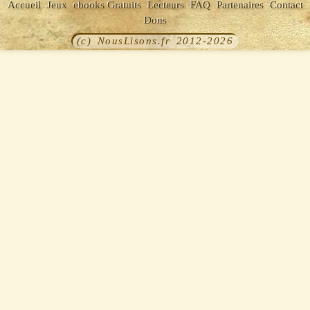
Accueil
Jeux
ebooks Gratuits
Lecteurs
FAQ
Partenaires
Contact
Dons
(c) NousLisons.fr 2012-2026