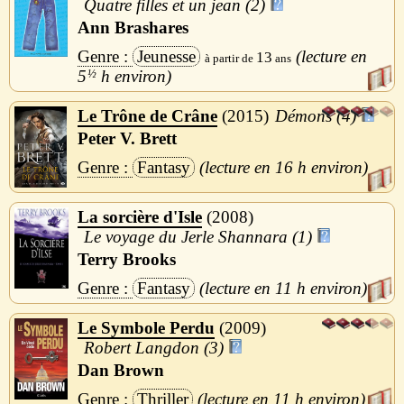
Quatre filles et un jean (2)
Ann Brashares
Jeunesse
13
5
½
h
Le Trône de Crâne
2015
Démons (4)
Peter V. Brett
Fantasy
16 h
La sorcière d'Isle
2008
Le voyage du Jerle Shannara (1)
Terry Brooks
Fantasy
11 h
Le Symbole Perdu
2009
Robert Langdon (3)
Dan Brown
Thriller
11 h