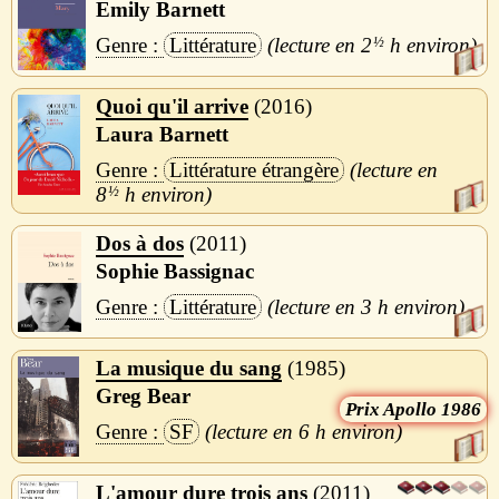
Emily Barnett
Littérature
2
½
h
Quoi qu'il arrive
2016
Laura Barnett
Littérature étrangère
8
½
h
Dos à dos
2011
Sophie Bassignac
Littérature
3 h
La musique du sang
1985
Greg Bear
Apollo 1986
SF
6 h
L'amour dure trois ans
2011