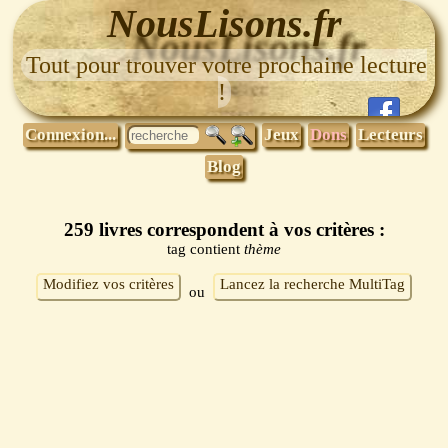
NousLisons.fr
Tout pour trouver votre prochaine lecture
!
Connexion...
Jeux
Dons
Lecteurs
Blog
259 livres correspondent à vos critères :
tag contient
thème
Modifiez vos critères
Lancez la recherche MultiTag
ou