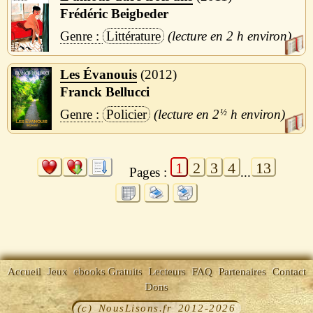
Frédéric Beigbeder
Littérature
2 h
Les Évanouis
2012
Franck Bellucci
Policier
2
½
h
1
2
3
4
13
Pages :
...
Accueil
Jeux
ebooks Gratuits
Lecteurs
FAQ
Partenaires
Contact
Dons
(c) NousLisons.fr 2012-2026