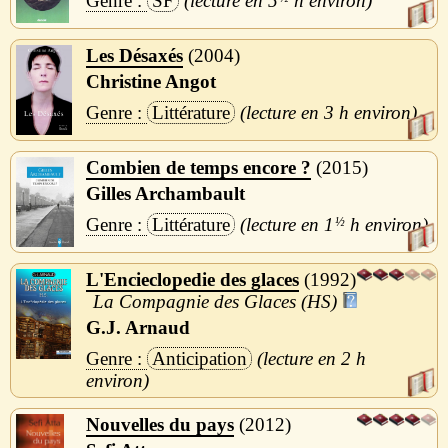
SF
5
h
Les Désaxés
2004
Christine Angot
Littérature
3 h
Combien de temps encore ?
2015
Gilles Archambault
Littérature
1
½
h
L'Encieclopedie des glaces
1992
La Compagnie des Glaces (HS)
G.J. Arnaud
Anticipation
2 h
Nouvelles du pays
2012