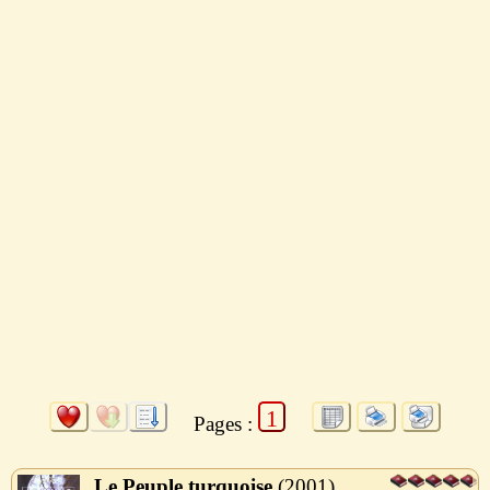
1
Pages :
Le Peuple turquoise
2001