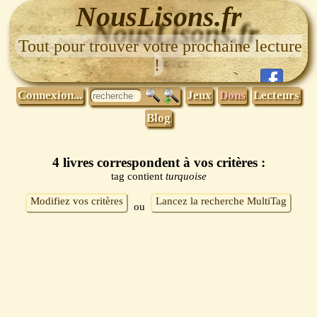
NousLisons.fr
Tout pour trouver votre prochaine lecture
!
Connexion...
Jeux
Dons
Lecteurs
Blog
4 livres correspondent à vos critères :
tag contient
turquoise
Modifiez vos critères
Lancez la recherche MultiTag
ou