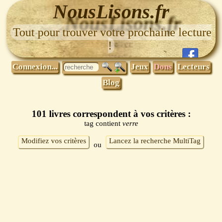
NousLisons.fr
Tout pour trouver votre prochaine lecture
!
Connexion...
Jeux
Dons
Lecteurs
Blog
101 livres correspondent à vos critères :
tag contient
verre
Modifiez vos critères
Lancez la recherche MultiTag
ou