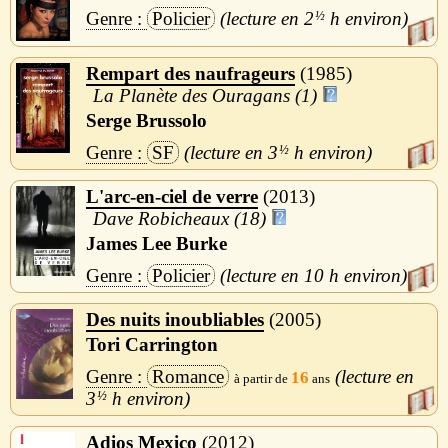
Policier
2
½
h
Rempart des naufrageurs
1985
La Planète des Ouragans (1)
Serge Brussolo
SF
3
½
h
L'arc-en-ciel de verre
2013
Dave Robicheaux (18)
James Lee Burke
Policier
10 h
Des nuits inoubliables
2005
Tori Carrington
Romance
16
3
½
h
Adios Mexico
2012