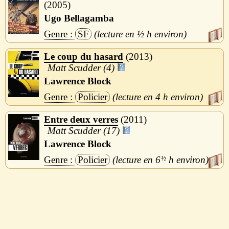
2005
Ugo Bellagamba
SF
½ h
Le coup du hasard
2013
Matt Scudder (4)
Lawrence Block
Policier
4 h
Entre deux verres
2011
Matt Scudder (17)
Lawrence Block
Policier
6
½
h