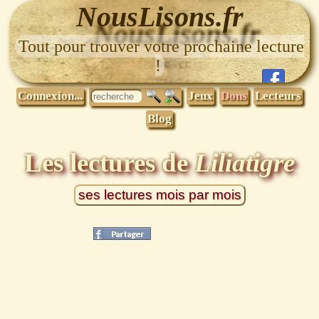
NousLisons.fr
Tout pour trouver votre prochaine lecture
!
Connexion...
Jeux
Dons
Lecteurs
Blog
Les lectures de
Liliatigre
ses lectures mois par mois