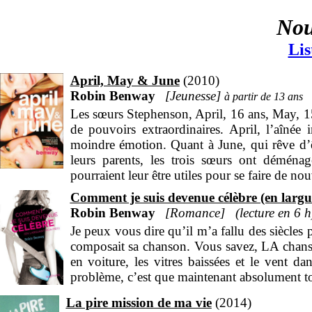
Nou
Lis
April, May & June
2010
Robin Benway
Jeunesse
13
Les sœurs Stephenson, April, 16 ans, May, 1
de pouvoirs extraordinaires. April, l’aînée i
moindre émotion. Quant à June, qui rêve d’êtr
leurs parents, les trois sœurs ont déména
pourraient leur être utiles pour se faire de no
Comment je suis devenue célèbre (en larg
Robin Benway
Romance
6 h
Je peux vous dire qu’il m’a fallu des siècles 
composait sa chanson. Vous savez, LA chanso
en voiture, les vitres baissées et le vent d
problème, c’est que maintenant absolument t
La pire mission de ma vie
2014