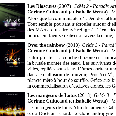
Les Dioscures
2007
GeMs 2 - Paradis Arti
Corinne Guitteaud (et Isabelle Wenta)
Alors que la communauté d’EDen doit affronter
Tout semble pourtant s’écrouler autour d’el
des MArts, qui a trouvé refuge à EDen, décou
pourraient bien se réaliser à travers la clon
Over the rainbow
2013
GeMs 3 - Paradis
Corinne Guitteaud (et Isabelle Wenta)
Futur proche. La couche d’ozone en lambeau
la brutale montée des eaux. Les survivants de
villes, repliées sous leurs Dômes abritant u
e
dans leur illusion de pouvoir, ProsPectiV
,
planète-mère à bout de souffle. Grâce aux bie
la commercialisation d’esclaves clonés, les
un seul exemplaire et qui se donnent déso
Les mangeurs de Lotus
2013
GeMs 3 - P
accueille dans ses ruines ceux qui tentent de s
Corinne Guitteaud (et Isabelle Wenta)
Episode 1 : Sous l’emprise du Rainbow, Gab
Les mangeurs de lotus Afin de ramener Gabri
alors que ses amis, le croyant perdu, ret
et du Docteur Lénard. Le clone androgyne po
prisonnier peu ordinaire. Pendant ce temps