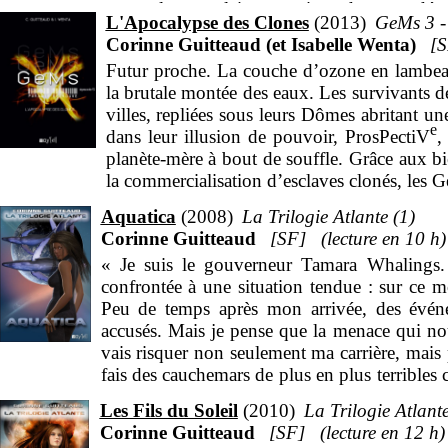
un seul exemplaire et qui se donnent déso
L'Apocalypse des Clones
2013
GeMs 3 - 
accueille dans ses ruines ceux qui tentent de s
Corinne Guitteaud (et Isabelle Wenta)
Episode 3 : Le verdict est tombé : l’human
Futur proche. La couche d’ozone en lambeau
l’ardoise. Au risque de sacrifier leur amour,
la brutale montée des eaux. Les survivants de
monde possible, tandis que Géryon cède de 
villes, repliées sous leurs Dômes abritant u
est grave. Le projet Ganymède pourrait abouti
e
dans leur illusion de pouvoir, ProsPectiV
,
l’éternité. Gwydion ne peut laisser faire un
planète-mère à bout de souffle. Grâce aux bie
l’infortuné Ludwig. Leur objectif : tuer le 
la commercialisation d’esclaves clonés, les
un seul exemplaire et qui se donnent déso
Aquatica
2008
La Trilogie Atlante (1)
accueille dans ses ruines ceux qui tentent de s
Corinne Guitteaud
SF
10 h
Episode 3 : Après le terrible sacrifice de L
« Je suis le gouverneur Tamara Whalings
les moyens, de quitter la Terre condamnée. 
confrontée à une situation tendue : sur ce 
que Gaïl a réussi à ramener à la communau
Peu de temps après mon arrivée, des événem
pourront être sauvés. Quant à Gabriel, sans d
accusés. Mais je pense que la menace qui nou
retarder l’avancée des Crabes qui veulent s’
vais risquer non seulement ma carrière, mais 
fais des cauchemars de plus en plus terribles c
toutes ces peurs se trouvait au fond des océa
Les Fils du Soleil
2010
La Trilogie Atlante
Corinne Guitteaud
SF
12 h