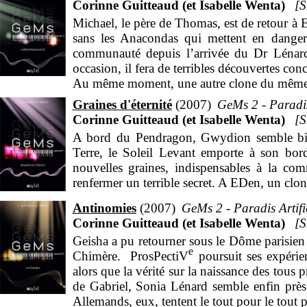
Corinne Guitteaud (et Isabelle Wenta)
Eurydice Le passé de Sélim, le tisserand, l
Michael, le père de Thomas, est de retour à 
un groupe de terroristes. Sara, elle aussi, do
sans les Anacondas qui mettent en danger 
elle s’implique de plus en plus pour défe
communauté depuis l’arrivée du Dr Lénard,
qu’elle vaut tout aussi bien que Sonia Léna
occasion, il fera de terribles découvertes con
faiblesse de la part de ce dernier pour passer
Au même moment, une autre clone du même mo
Graines d'éternité
2007
GeMs 2 - Paradis 
Corinne Guitteaud (et Isabelle Wenta)
A bord du Pendragon, Gwydion semble bien
Terre, le Soleil Levant emporte à son bor
nouvelles graines, indispensables à la c
renfermer un terrible secret. A EDen, un clone
Antinomies
2007
GeMs 2 - Paradis Artific
Corinne Guitteaud (et Isabelle Wenta)
Geisha a pu retourner sous le Dôme parisien e
e
Chimère. ProsPectiV
poursuit ses expéri
alors que la vérité sur la naissance des tous 
de Gabriel, Sonia Lénard semble enfin près
Allemands, eux, tentent le tout pour le tout 