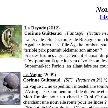
Nou
Lis
La Dryade
2012
Corinne Guitteaud
Fantasy
La Dryade : Sur les routes de Bretagne, un ch
Agathe : Joren et sa fille Agathe tombent sou
terrible prix pourrait réclamer son amour ?
Fils des Brumes : Lyett, l’enfant-shaman du pe
C’est pourtant là que lui sera dévoilé son dest
Supermarket : Parfois, en allant faire ses c
dragon.
La Vague
2009
Perséphone : Perséphone, jeune fille effacée, 
Corinne Guitteaud
SF
2
½
h
vivre à ses côtés ?
La Vague : Une expédition interstellaire tomb
121 minutes : Un jeune libraire reçoit un ét
L’Astrogate : Comment une fille de ferme et un 
ceci pourrait aller beaucoup plus loin qu’une
Mon Empire pour un cheval : Et si Christo
Si c’est un ange : Qui sont les Sîmorghs et que
cherchant une nouvelle route pour les Indes ?
Jaen et Thellion : Découvrez ce texte inédi
L’Enfant de l’Apocalypse : Démon et prince c