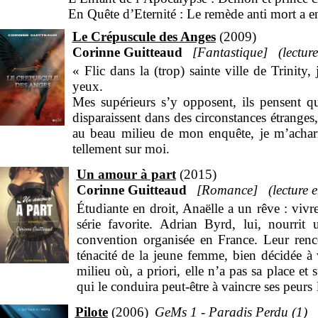
l’univers des Golems.
En Quête d’Eternité : Le remède anti mort a en
Le Crépuscule des Anges
2009
Corinne Guitteaud
Fantastique
« Flic dans la (trop) sainte ville de Trinity
yeux.
Mes supérieurs s’y opposent, ils pensent qu
disparaissent dans des circonstances étrange
au beau milieu de mon enquête, je m’acharne
tellement sur moi.
Ce que j’ignore, c’est que mon obstination 
Un amour à part
2015
entre l’ignorance et l’avènement du Libre Arb
Corinne Guitteaud
Romance
Étudiante en droit, Anaëlle a un rêve : vivr
série favorite. Adrian Byrd, lui, nourrit 
convention organisée en France. Leur renco
ténacité de la jeune femme, bien décidée à
milieu où, a priori, elle n’a pas sa place et 
qui le conduira peut-être à vaincre ses peur
son temps où les rebondissements amoureux 
Pilote
2006
GeMs 1 - Paradis Perdu (1)
cœur et votre imaginaire.