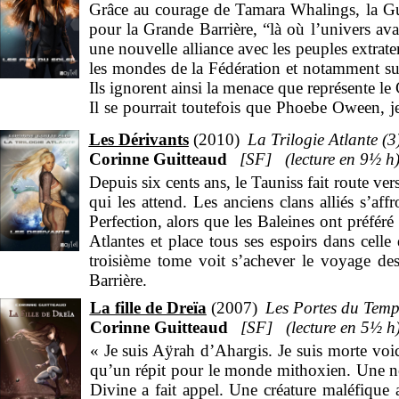
Grâce au courage de Tamara Whalings, la Gue
pour la Grande Barrière, “là où l’univers ava
une nouvelle alliance avec les peuples extrater
les mondes de la Fédération et notamment sur
Ils ignorent ainsi la menace que représente l
Il se pourrait toutefois que Phoebe Oween, j
nouveau réunis les Fils du Soleil. A moins qu
Les Dérivants
2010
La Trilogie Atlante (3
Corinne Guitteaud
SF
9
½
h
Depuis six cents ans, le Tauniss fait route ver
qui les attend. Les anciens clans alliés s’affr
Perfection, alors que les Baleines ont préfér
Atlantes et place tous ses espoirs dans celle
troisième tome voit s’achever le voyage de
Barrière.
La fille de Dreïa
2007
Les Portes du Temp
Corinne Guitteaud
SF
5
½
h
« Je suis Aÿrah d’Ahargis. Je suis morte voic
qu’un répit pour le monde mithoxien. Une no
Divine a fait appel. Une créature maléfique 