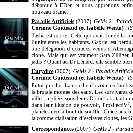
débarque à EDen et nous apprenons enfin 
nouveau drame.
Paradis Artificiels
2007
GeMs 2 - Paradis 
Corinne Guitteaud (et Isabelle Wenta)
Tasha est morte. Celle qui avait fondé la c
l’unité entre les habitants. Gabriel est pe
une délégation d’extradés venus d’Allemagne
clone. Mais qui est vraiment Sara Zilliger
jadis ? Quant au Dr Lénard, elle semble bien
Eurydice
2007
GeMs 2 - Paradis Artificie
Corinne Guitteaud (et Isabelle Wenta)
Futur proche. La couche d’ozone en lambeau
la brutale montée des eaux. Les survivants de
villes, repliées sous leurs Dômes abritant u
e
dans leur illusion de pouvoir, ProsPectiV
,
planète-mère à bout de souffle. Grâce aux bie
la commercialisation d’esclaves clonés, les
un seul exemplaire et qui se donnent déso
Correspondances
2007
GeMs 2 - Paradis 
accueille dans ses ruines ceux qui tentent de 