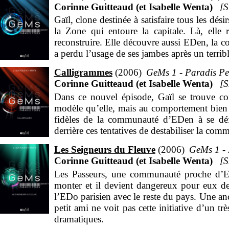
Corinne Guitteaud (et Isabelle Wenta)
Gaïl, clone destinée à satisfaire tous les dé
la Zone qui entoure la capitale. Là, elle
reconstruire. Elle découvre aussi EDen, la 
a perdu l’usage de ses jambes après un terribl
Calligrammes
2006
GeMs 1 - Paradis Pe
Corinne Guitteaud (et Isabelle Wenta)
Dans ce nouvel épisode, Gaïl se trouve c
modèle qu’elle, mais au comportement bien d
fidèles de la communauté d’EDen à se défe
derrière ces tentatives de destabiliser la c
Les Seigneurs du Fleuve
2006
GeMs 1 - 
Corinne Guitteaud (et Isabelle Wenta)
Les Passeurs, une communauté proche d’EDe
monter et il devient dangereux pour eux de 
l’EDo parisien avec le reste du pays. Une an
petit ami ne voit pas cette initiative d’un t
dramatiques.