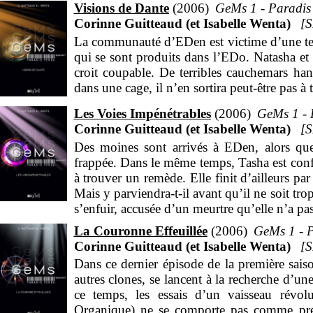
Visions de Dante
2006
GeMs 1 - Paradis
Corinne Guitteaud (et Isabelle Wenta)
La communauté d’EDen est victime d’une terr
qui se sont produits dans l’EDo. Natasha et G
croit coupable. De terribles cauchemars hante
dans une cage, il n’en sortira peut-être pas 
Les Voies Impénétrables
2006
GeMs 1 - 
Corinne Guitteaud (et Isabelle Wenta)
Des moines sont arrivés à EDen, alors que
frappée. Dans le même temps, Tasha est conf
à trouver un remède. Elle finit d’ailleurs pa
Mais y parviendra-t-il avant qu’il ne soit tro
s’enfuir, accusée d’un meurtre qu’elle n’a pa
La Couronne Effeuillée
2006
GeMs 1 - P
Corinne Guitteaud (et Isabelle Wenta)
Dans ce dernier épisode de la première sais
autres clones, se lancent à la recherche d’
ce temps, les essais d’un vaisseau révol
Organique) ne se comporte pas comme prévu