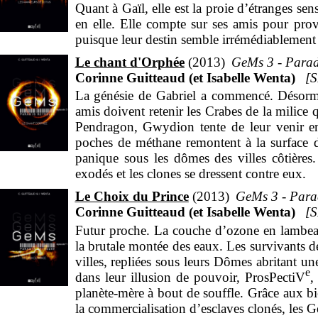
Quant à Gaïl, elle est la proie d’étranges se
tandis qu’un nouveau voile se lève sur l’orig
en elle. Elle compte sur ses amis pour pro
puisque leur destin semble irrémédiablement 
Le chant d'Orphée
2013
GeMs 3 - Paradi
Corinne Guitteaud (et Isabelle Wenta)
La génésie de Gabriel a commencé. Désormais
amis doivent retenir les Crabes de la milice 
Pendragon, Gwydion tente de leur venir en 
poches de méthane remontent à la surface 
panique sous les dômes des villes côtières.
exodés et les clones se dressent contre eux.
Le Choix du Prince
2013
GeMs 3 - Parad
Corinne Guitteaud (et Isabelle Wenta)
Futur proche. La couche d’ozone en lambeau
la brutale montée des eaux. Les survivants de
villes, repliées sous leurs Dômes abritant u
e
dans leur illusion de pouvoir, ProsPectiV
,
planète-mère à bout de souffle. Grâce aux bie
la commercialisation d’esclaves clonés, les