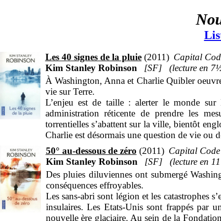
Nou
Lis
Les 40 signes de la pluie
2011
Capital Cod
Kim Stanley Robinson
SF
7
À Washington, Anna et Charlie Quibler oeuvrent
vie sur Terre.
L’enjeu est de taille : alerter le monde su
administration réticente de prendre les mes
torrentielles s’abattent sur la ville, bientôt e
Charlie est désormais une question de vie ou d
50° au-dessous de zéro
2011
Capital Code
Kim Stanley Robinson
SF
11
Des pluies diluviennes ont submergé Washingt
conséquences effroyables.
Les sans-abri sont légion et les catastrophes s
insulaires. Les Etats-Unis sont frappés par 
nouvelle ère glaciaire. Au sein de la Fondation