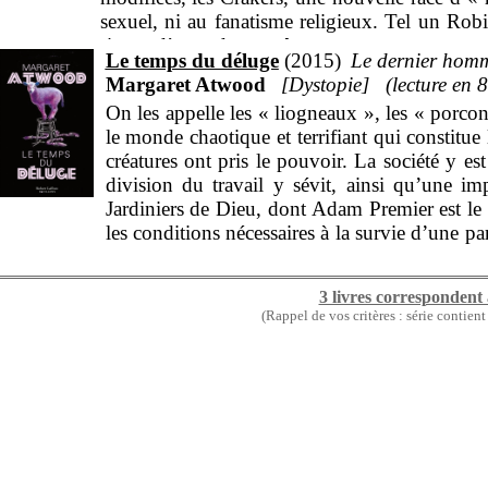
sexuel, ni au fanatisme religieux. Tel un Robin
risque d’y perdre son âme...
Le temps du déluge
2015
Le dernier homm
Margaret Atwood
Dystopie
8
On les appelle les « liogneaux », les « porc
le monde chaotique et terrifiant qui constit
créatures ont pris le pouvoir. La société y es
division du travail y sévit, ainsi qu’une im
Jardiniers de Dieu, dont Adam Premier est le c
les conditions nécessaires à la survie d’une par
du « monde exfernal » dans leur Jardin. Car 
ne fait aucun doute. Une catastrophe natur
3 livres correspondent
destructions infligés par leur espèce à la Te
(Rappel de vos critères : série contien
Et il faut s’y préparer. Mais dans cet uni
désespérée... Autour d’Adam, après le pa
s’aventureront dans le monde exfernal pour te
et Amanda, deux jeunes filles que tout aurai
protection de Toby, leur aînée, qui par sa gran