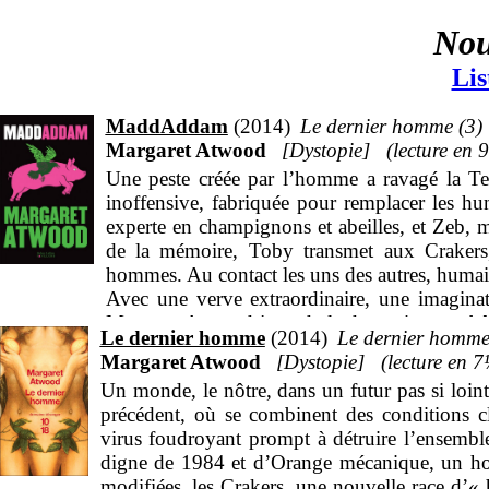
Nou
Lis
MaddAddam
2014
Le dernier homme (3)
Margaret Atwood
Dystopie
9
Une peste créée par l’homme a ravagé la Te
inoffensive, fabriquée pour remplacer les hu
experte en champignons et abeilles, et Zeb, m
de la mémoire, Toby transmet aux Crakers,
hommes. Au contact les uns des autres, huma
Avec une verve extraordinaire, une imaginat
Margaret Atwood joue de la dystopie pour bâti
Le dernier homme
2014
Le dernier homme
et histoire d’amour, pamphlet politique et éc
Margaret Atwood
Dystopie
7
pouvoir, elle nous offre ici une oeuvre d’u
Un monde, le nôtre, dans un futur pas si loin
cycle commencé avec
Le Dernier Homme
et
L
précédent, où se combinent des conditions cl
virus foudroyant prompt à détruire l’ensemble
digne de 1984 et d’Orange mécanique, un ho
modifiées, les Crakers, une nouvelle race d’« 